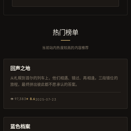
热门榜单
当前站内热度较高的内容推荐
123分钟
热播
回声之地
从札幌到首尔的列车上，他们相遇、错过、再相逢。三段错位的
旅程，最终拼出彼此都不愿承认的答案。
👁
97,383
⭐
8.6
2025-07-23
159分钟
IMAX
蓝色档案