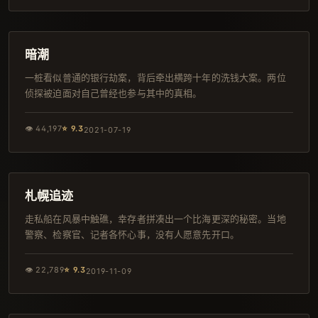
124分钟
杜比
暗潮
一桩看似普通的银行劫案，背后牵出横跨十年的洗钱大案。两位
侦探被迫面对自己曾经也参与其中的真相。
👁
44,197
⭐
9.3
2021-07-19
97分钟
韩剧
札幌追迹
走私船在风暴中触礁，幸存者拼凑出一个比海更深的秘密。当地
警察、检察官、记者各怀心事，没有人愿意先开口。
👁
22,789
⭐
9.3
2019-11-09
123分钟