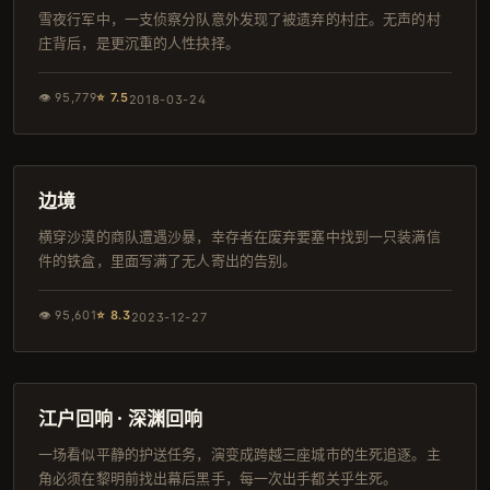
雪夜行军中，一支侦察分队意外发现了被遗弃的村庄。无声的村
庄背后，是更沉重的人性抉择。
👁
95,779
⭐
7.5
2018-03-24
152分钟
导演剪辑版
边境
横穿沙漠的商队遭遇沙暴，幸存者在废弃要塞中找到一只装满信
件的铁盒，里面写满了无人寄出的告别。
👁
95,601
⭐
8.3
2023-12-27
145分钟
连载中
江户回响 · 深渊回响
一场看似平静的护送任务，演变成跨越三座城市的生死追逐。主
角必须在黎明前找出幕后黑手，每一次出手都关乎生死。