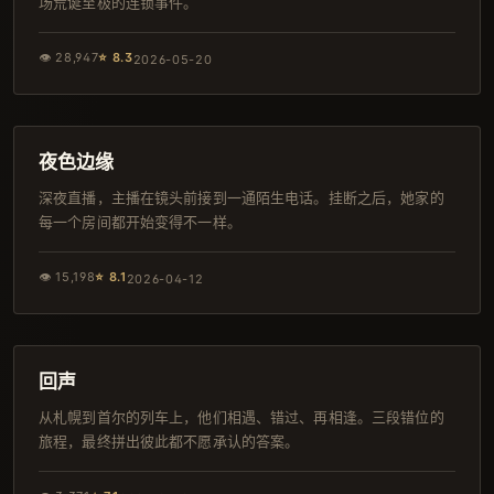
场荒诞至极的连锁事件。
👁
28,947
⭐
8.3
2026-05-20
142分钟
韩剧
夜色边缘
深夜直播，主播在镜头前接到一通陌生电话。挂断之后，她家的
每一个房间都开始变得不一样。
👁
15,198
⭐
8.1
2026-04-12
117分钟
热播
回声
从札幌到首尔的列车上，他们相遇、错过、再相逢。三段错位的
旅程，最终拼出彼此都不愿承认的答案。