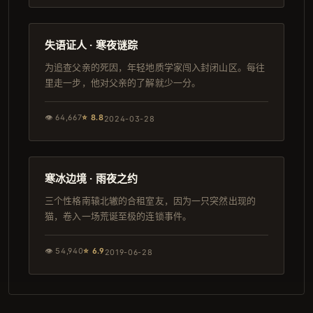
98分钟
高分
失语证人 · 寒夜谜踪
为追查父亲的死因，年轻地质学家闯入封闭山区。每往
里走一步，他对父亲的了解就少一分。
👁
64,667
⭐
8.8
2024-03-28
131分钟
日本
寒冰边境 · 雨夜之约
三个性格南辕北辙的合租室友，因为一只突然出现的
猫，卷入一场荒诞至极的连锁事件。
👁
54,940
⭐
6.9
2019-06-28