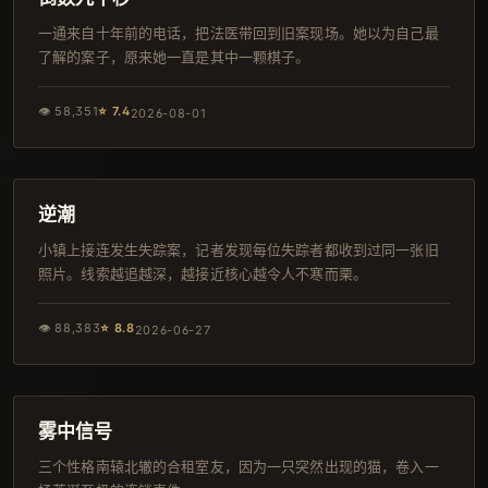
一通来自十年前的电话，把法医带回到旧案现场。她以为自己最
了解的案子，原来她一直是其中一颗棋子。
👁
58,351
⭐
7.4
2026-08-01
164分钟
韩剧
逆潮
小镇上接连发生失踪案，记者发现每位失踪者都收到过同一张旧
照片。线索越追越深，越接近核心越令人不寒而栗。
👁
88,383
⭐
8.8
2026-06-27
108分钟
杜比
雾中信号
三个性格南辕北辙的合租室友，因为一只突然出现的猫，卷入一