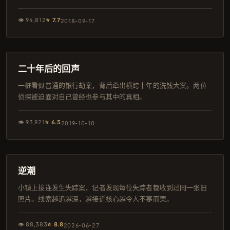
👁
94,812
⭐
7.7
2018-09-17
156分钟
日本
二十年后的回声
一桩看似普通的银行劫案，背后牵出横跨十年的洗钱大案。两位
侦探被迫面对自己曾经也参与其中的真相。
👁
93,921
⭐
6.5
2019-10-10
164分钟
韩剧
逆潮
小镇上接连发生失踪案，记者发现每位失踪者都收到过同一张旧
照片。线索越追越深，越接近核心越令人不寒而栗。
👁
88,383
⭐
8.8
2026-06-27