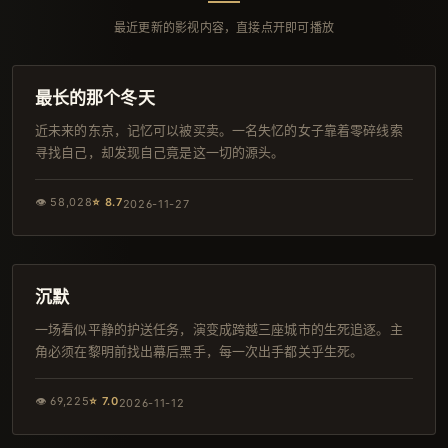
最近更新的影视内容，直接点开即可播放
102分钟
杜比
最长的那个冬天
近未来的东京，记忆可以被买卖。一名失忆的女子靠着零碎线索
寻找自己，却发现自己竟是这一切的源头。
👁
58,028
⭐
8.7
2026-11-27
142分钟
杜比
沉默
一场看似平静的护送任务，演变成跨越三座城市的生死追逐。主
角必须在黎明前找出幕后黑手，每一次出手都关乎生死。
👁
69,225
⭐
7.0
2026-11-12
161分钟