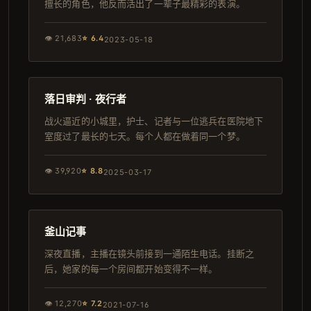
擅长的角色，他反而活出了一辈子最精彩的表演。
👁
21,683
⭐
6.4
2023-05-18
157分钟
4K
落日审判 · 夜行者
战火逼近的小城里，护士、记者与一位逃兵在医院地下
室度过了最长的七天。每个人都在做着同一个梦。
👁
39,920
⭐
8.8
2025-03-17
146分钟
院线
釜山记事
深夜直播，主播在镜头前接到一通陌生电话。挂断之
后，她家的每一个房间都开始变得不一样。
👁
12,270
⭐
7.2
2021-07-16