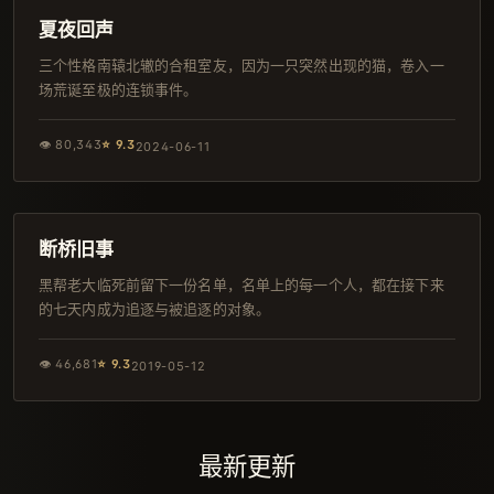
日本
夏夜回声
三个性格南辕北辙的合租室友，因为一只突然出现的猫，卷入一
场荒诞至极的连锁事件。
👁
80,343
⭐
9.3
2024-06-11
135分钟
IMAX
断桥旧事
黑帮老大临死前留下一份名单，名单上的每一个人，都在接下来
的七天内成为追逐与被追逐的对象。
👁
46,681
⭐
9.3
2019-05-12
最新更新