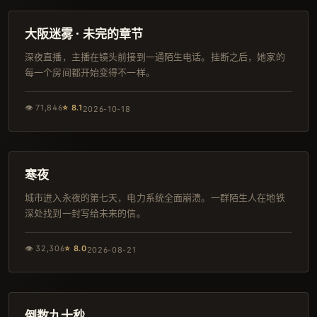
完结
大阪迷雾 · 未完的章节
深夜直播，主播在镜头前接到一通陌生电话。挂断之后，她家的
每一个房间都开始变得不一样。
👁
71,846
⭐
8.1
2026-10-18
168分钟
完结
寒夜
城市进入永夜的第七天，电力系统全面崩溃。一群陌生人在地铁
深处找到一封写给未来的信。
👁
32,306
⭐
8.0
2026-08-21
119分钟
韩剧
倒数九十秒