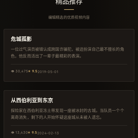
精品推荐
编辑精选的优质视频内容
131分钟
4K
危城孤影
一位过气演员被错认成跨国诈骗犯，被迫扮演自己最不擅长的角
色，他反而活出了一辈子最精彩的表演。
👁
30,475
⭐
9.5
2019-05-01
109分钟
韩剧
从西伯利亚到东京
探险家在西伯利亚冻土带发现一座被冰封的古城。当队员一个个
离奇消失，剩下的人开始怀疑这座城从未被人遗忘。
👁
13,430
⭐
9.5
2024-02-13