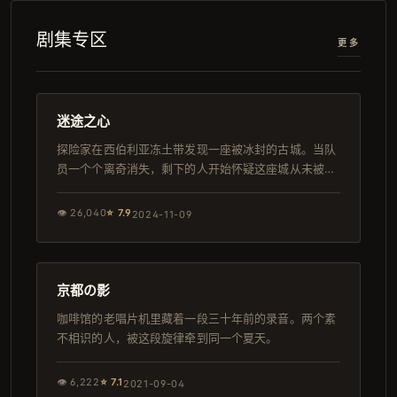
剧集专区
更多
122分钟
日本
迷途之心
探险家在西伯利亚冻土带发现一座被冰封的古城。当队
员一个个离奇消失，剩下的人开始怀疑这座城从未被人
遗忘。
👁
26,040
⭐
7.9
2024-11-09
99分钟
杜比
京都の影
咖啡馆的老唱片机里藏着一段三十年前的录音。两个素
不相识的人，被这段旋律牵到同一个夏天。
👁
6,222
⭐
7.1
2021-09-04