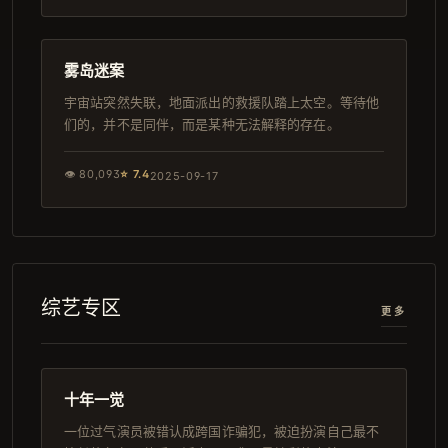
124分钟
导演剪辑版
雾岛迷案
宇宙站突然失联，地面派出的救援队踏上太空。等待他
们的，并不是同伴，而是某种无法解释的存在。
👁
80,093
⭐
7.4
2025-09-17
综艺专区
更多
124分钟
热播
十年一觉
一位过气演员被错认成跨国诈骗犯，被迫扮演自己最不