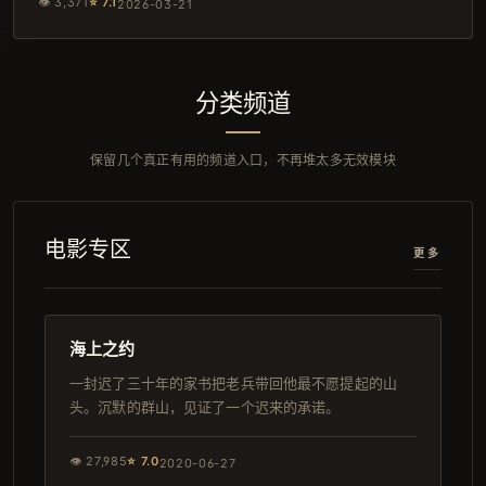
👁
3,371
⭐
7.1
2026-03-21
分类频道
保留几个真正有用的频道入口，不再堆太多无效模块
电影专区
更多
118分钟
日本
海上之约
一封迟了三十年的家书把老兵带回他最不愿提起的山
头。沉默的群山，见证了一个迟来的承诺。
👁
27,985
⭐
7.0
2020-06-27